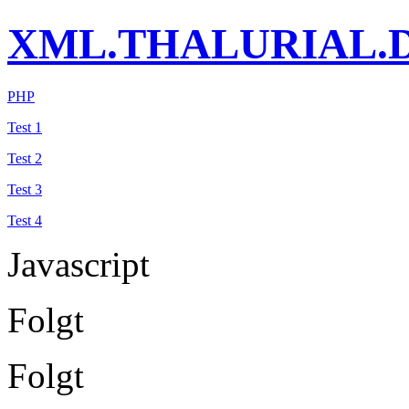
XML.THALURIAL.
PHP
Test 1
Test 2
Test 3
Test 4
Javascript
Folgt
Folgt